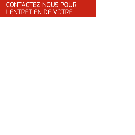
CONTACTEZ-NOUS POUR
L’ENTRETIEN DE VOTRE
VÉHICULE UTILITAIRE OU
POUR L’INSTALLATION D’UN
TACHYGRAPHE OU D'UN
ETHYLOTEST ANTI-
DEMARRAGE (ALCOLOCK) EN
PROVINCE DU LUXEMBOURG
061 46 10 60