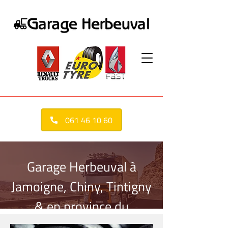
061 46 10 60
Garage Herbeuval à
Jamoigne, Chiny, Tintigny
& en province du
Luxembourg