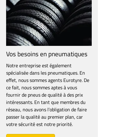
Le spécialiste voiture & camion :
dépannage, pneus, installation
éthylotest anti-démarrage (Alcolock)
Entreprise familiale installée à
Vos besoins en pneumatiques
Jamoigne, le Garage Herbeuval est
un spécialiste en pneus, voitures,
Notre entreprise est également
camions et véhicules agricoles.
spécialisée dans les pneumatiques. En
effet, nous sommes agents Eurotyre. De
Achat, entretien toutes marques,
ce fait, nous sommes aptes à vous
réparation ou rénovation de votre
fournir de pneus de qualité à des prix
flotte, notre équipe se tient prête à
intéressants. En tant que membres du
relever tous vos défis.
réseau, nous avons l’obligation de faire
passer la qualité au premier plan, car
Contactez-nous
votre sécurité est notre priorité.