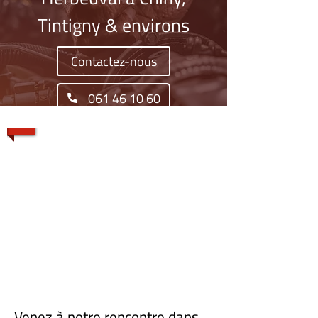
Tintigny & environs
Contactez-nous
061 46 10 60
1/4
Venez à notre rencontre dans